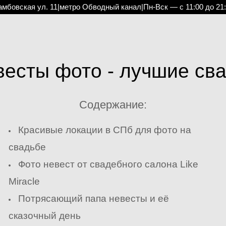
амбовская ул. 11
|
метро Обводный канал
|
Пн-Вск — с 11:00 до 21
весты фото - лучшие св
Содержание:
Красивые локации в СПб для фото на
свадьбе
Фото невест от свадебного салона Like
Miracle
Потрясающий папа невесты и её
сказочный день