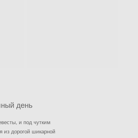
чный день
евесты, и под чутким
я из дорогой шикарной