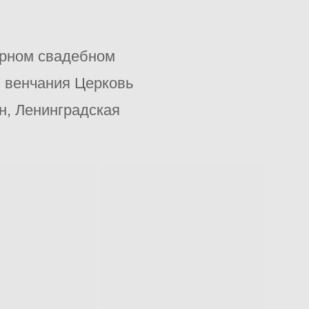
арном свадебном
я венчания Церковь
н, Ленинградская