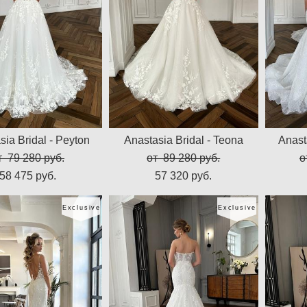
sia Bridal - Peyton
Anastasia Bridal - Teona
Anasta
т 79 280 pуб.
от 89 280 pуб.
о
58 475 pуб.
57 320 pуб.
Exclusive
Exclusive