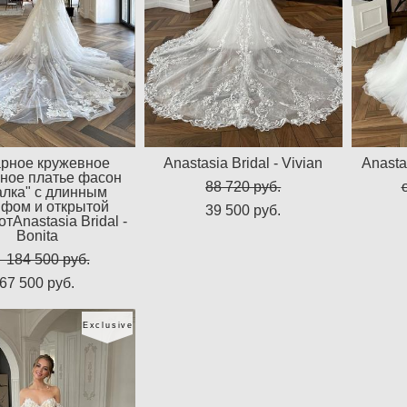
рное кружевное
Anastasia Bridal - Vivian
Anastas
ное платье фасон
88 720 pуб.
алка" с длинным
фом и открытой
39 500 pуб.
тAnastasia Bridal -
Bonita
 184 500 pуб.
67 500 pуб.
Exclusive