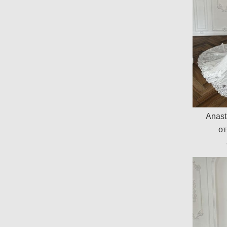
Anasta
от