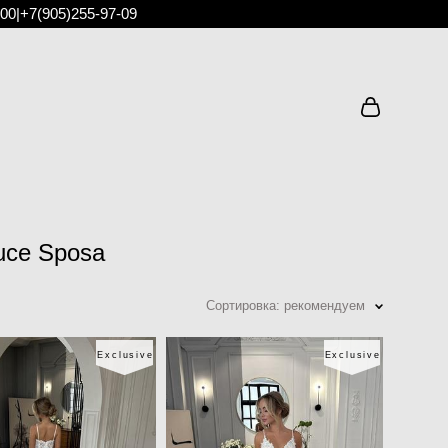
:00
|
+7(905)255-97-09
uce Sposa
Сортировка:
рекомендуем
Exclusive
Exclusive