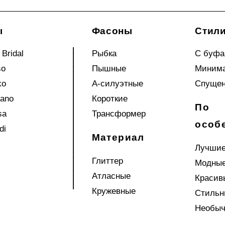
ы
Фасоны
Стил
 Bridal
Рыбка
С буф
so
Пышные
Миним
ko
А-силуэтные
Спущен
iano
Короткие
По
sa
Трансформер
особ
di
Материал
Лучши
Глиттер
Модны
Атласные
Красив
Кружевные
Стильн
Необы