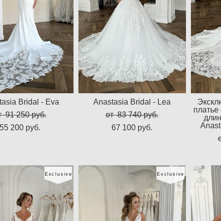
asia Bridal - Eva
Anastasia Bridal - Lea
Экскл
платье 
т 91 250 pуб.
от 83 740 pуб.
дли
Anast
55 200 pуб.
67 100 pуб.
Exclusive
Exclusive