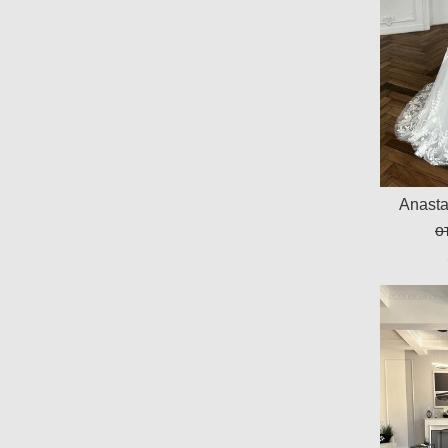
Anasta
о