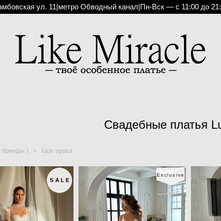
амбовская ул. 11
|
метро Обводный канал
|
Пн-Вск — с 11:00 до 21
Свадебные платья L
бренды ⟩
>
luce sposa
Exclusive
SALE