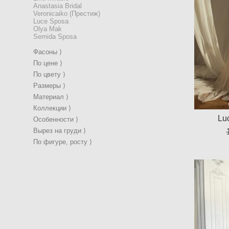
Anastasia Bridal
Veronicaiko (Престиж)
Luce Sposa
Olya Mak
Semida Sposa
Фасоны ⟩
По цене ⟩
По цвету ⟩
Размеры ⟩
Материал ⟩
Коллекции ⟩
Lu
Особенности ⟩
Вырез на груди ⟩
По фигуре, росту ⟩