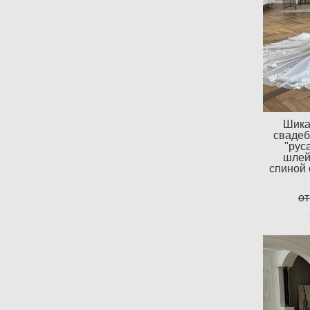
Шика
свадеб
"рус
шлей
спиной о
от