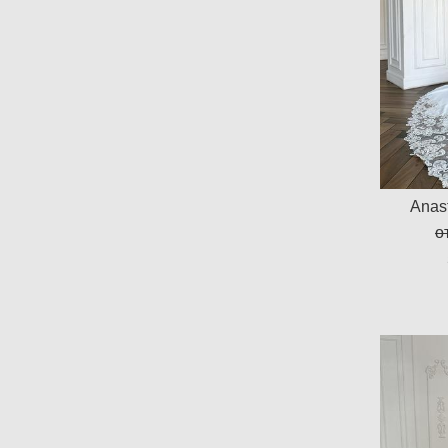
Anast
о