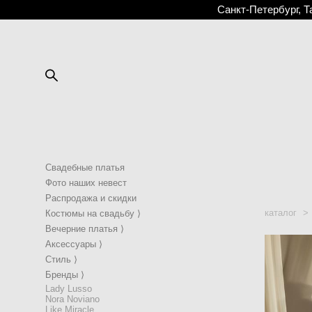
Санкт-Петербург, Т
Свадебные платья
Фото наших невест
Распродажа и скидки
каталог
>
Костюмы на свадьбу ⟩
Вечерние платья ⟩
Аксессуары ⟩
Стиль ⟩
Бренды ⟩
Lady Lusso
Nora Noviano
Like Miracle