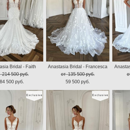
sia Bridal - Faith
Anastasia Bridal - Francesca
Anastas
 214 500 pуб.
от 135 500 pуб.
о
84 500 pуб.
59 500 pуб.
Exclusive
Exclusive