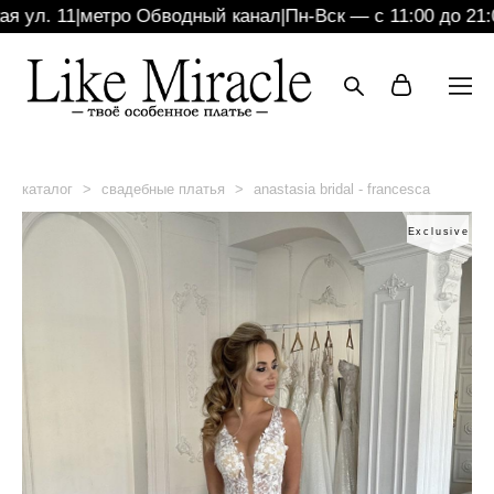
ул. 11
|
метро Обводный канал
|
Пн-Вск — с 11:00 до 21:00
каталог
>
свадебные платья
>
anastasia bridal - francesca
Exclusive