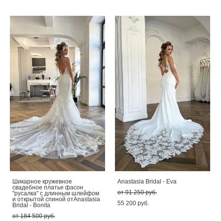
Шикарное кружевное
Anastasia Bridal - Eva
свадебное платье фасон
от 91 250 pуб.
"русалка" с длинным шлейфом
и открытой спиной отAnastasia
55 200 pуб.
Bridal - Bonita
от 184 500 pуб.