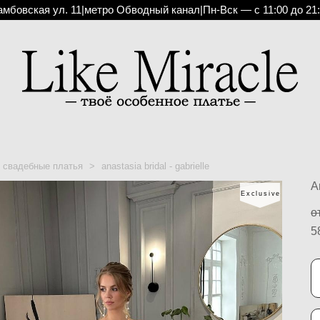
амбовская ул. 11
|
метро Обводный канал
|
Пн-Вск — с 11:00 до 21
свадебные платья
>
anastasia bridal - gabrielle
A
Exclusive
о
5