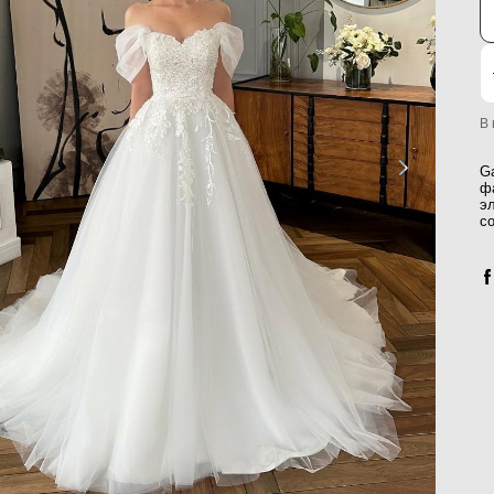
В
G
ф
э
с