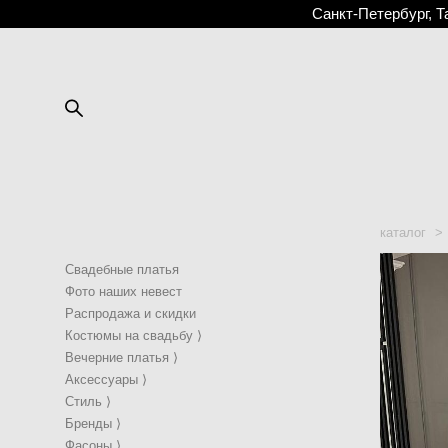
Санкт-Петербург, Т
каталог
>
Свадебные платья
Фото наших невест
Распродажа и скидки
Костюмы на свадьбу ⟩
Вечерние платья ⟩
Аксессуары ⟩
Стиль ⟩
Бренды ⟩
Фасоны ⟩