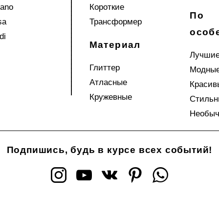
iano
Короткие
По
sa
Трансформер
особ
di
Материал
Лучши
Глиттер
Модны
Атласные
Красив
Кружевные
Стильн
Необы
Подпишись, будь в курсе всех событий!