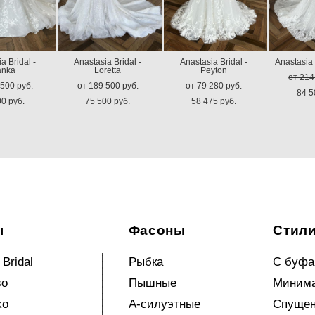
a Bridal -
Anastasia Bridal -
Anastasia Bridal -
Anastasia 
anka
Loretta
Peyton
от 214
 500 pуб.
от 189 500 pуб.
от 79 280 pуб.
84 5
00 pуб.
75 500 pуб.
58 475 pуб.
ы
Фасоны
Стил
 Bridal
Рыбка
С буф
so
Пышные
Миним
ko
А-силуэтные
Спущен