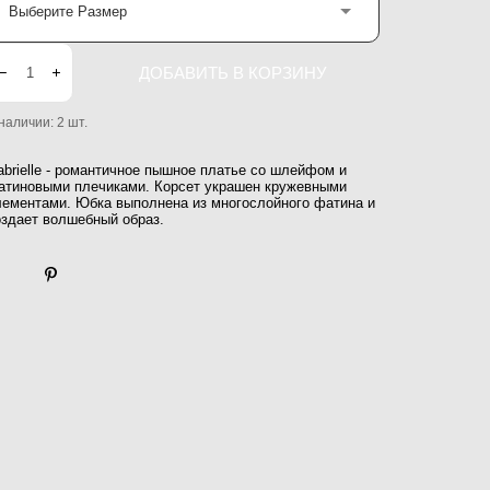
Выберите Размер
ДОБАВИТЬ В КОРЗИНУ
 наличии:
2
шт.
abrielle - романтичное пышное платье со шлейфом и
атиновыми плечиками. Корсет украшен кружевными
лементами. Юбка выполнена из многослойного фатина и
оздает волшебный образ.