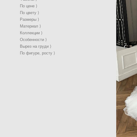
По цене ⟩
По цвету ⟩
Размеры ⟩
Материал ⟩
Коллекции ⟩
Особенности ⟩
Вырез на груди ⟩
По фигуре, росту ⟩