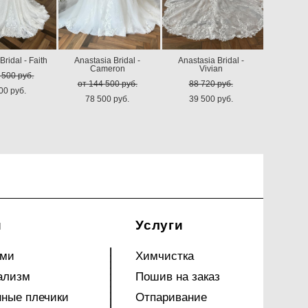
Bridal - Faith
Anastasia Bridal -
Anastasia Bridal -
Cameron
Vivian
 500 pуб.
от 144 500 pуб.
88 720 pуб.
00 pуб.
78 500 pуб.
39 500 pуб.
и
Услуги
ами
Химчистка
ализм
Пошив на заказ
ные плечики
Отпаривание