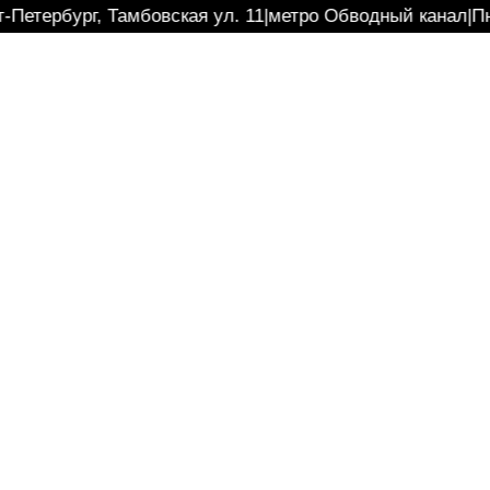
-Петербург, Тамбовская ул. 11
|
метро Обводный канал
|
Пн