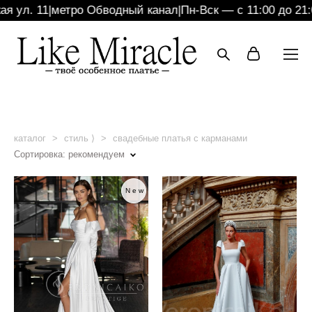
 ул. 11
|
метро Обводный канал
|
Пн-Вск — с 11:00 до 21:0
каталог
>
стиль ⟩
>
свадебные платья с карманами
Сортировка:
рекомендуем
New