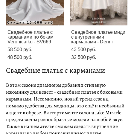
Скидка 10.000 руб
Свадебное платье с
Свадебное платье миди
карманами по бокам
с внутренними
Veronicaiko - SV669
карманами - Denni
58 500 pуб.
43 500 pуб.
48 500 pуб.
32 500 pуб.
Свадебные платья с карманами
В этом сезоне дизайнеры добавили стильную
изюминку для невест - свадебные платья с боковыми
карманами. Несомненно, новый тренд сезона,
помимо удобства для модницы, это ещё и необычный
акцент в обрезе. В ассортименте салона Like Miracle
представлены разнообразные модели на любой вкус.
Также в нашем ателье сможем сделать внутренние
карманы на любом понравившимся платье.