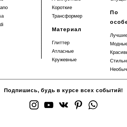
iano
Короткие
По
sa
Трансформер
особ
di
Материал
Лучши
Глиттер
Модны
Атласные
Красив
Кружевные
Стильн
Необы
Подпишись, будь в курсе всех событий!