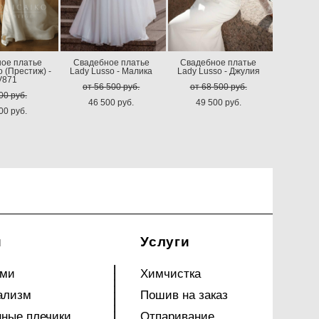
ое платье
Свадебное платье
Свадебное платье
o (Престиж) -
Lady Lusso - Малика
Lady Lusso - Джулия
V871
от 56 500 pуб.
от 68 500 pуб.
00 pуб.
46 500 pуб.
49 500 pуб.
00 pуб.
и
Услуги
ами
Химчистка
ализм
Пошив на заказ
ные плечики
Отпаривание