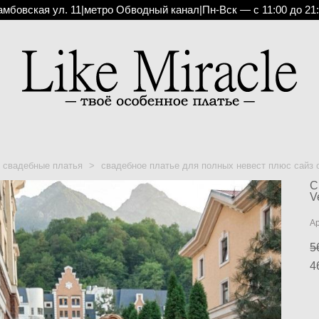
амбовская ул. 11
|
метро Обводный канал
|
Пн-Вск — с 11:00 до 21
свадебные платья
>
свадебное платье для полных невест плюс сайз от
С
V
А
5
4