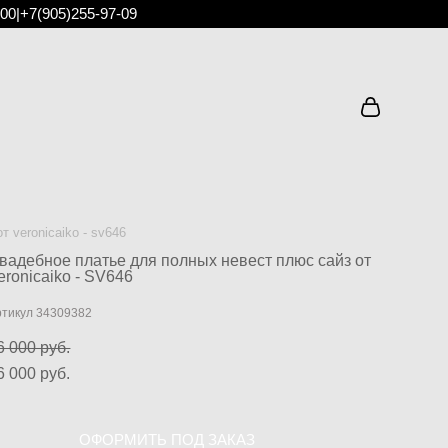
:00
|
+7(905)255-97-09
 veronicaiko - sv646
вадебное платье для полных невест плюс сайз от
eronicaiko - SV646
ртикул 34309382
6 000 pуб.
6 000 pуб.
ОФОРМИТЬ ПОД ЗАКАЗ