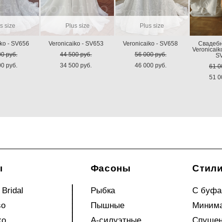
s size
Plus size
Plus size
iko - SV656
Veronicaiko - SV653
Veronicaiko - SV658
Свадебн
Veronicaik
00 pуб.
44 500 pуб.
56 000 pуб.
S
00 pуб.
34 500 pуб.
46 000 pуб.
61 0
51 0
ы
Фасоны
Стил
 Bridal
Рыбка
С буф
so
Пышные
Миним
ko
А-силуэтные
Спущен