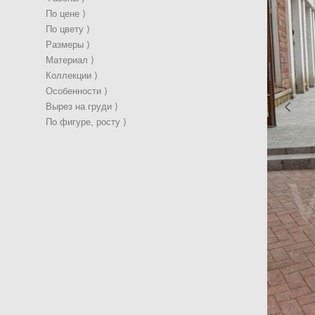
По цене ⟩
По цвету ⟩
Размеры ⟩
Материал ⟩
Коллекции ⟩
Особенности ⟩
Вырез на груди ⟩
По фигуре, росту ⟩