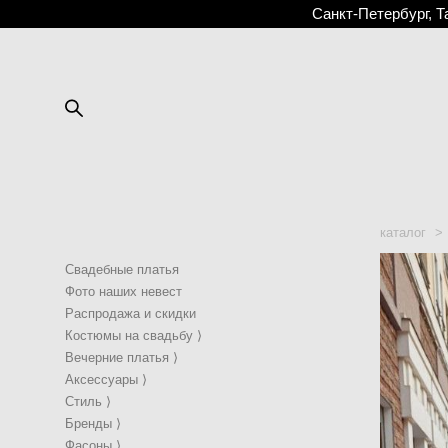
Санкт-Петербург, Т
каталог
>
Свадебные платья
Фото наших невест
Распродажа и скидки
Костюмы на свадьбу ⟩
Вечерние платья ⟩
Аксессуары ⟩
Стиль ⟩
Бренды ⟩
Фасоны ⟩