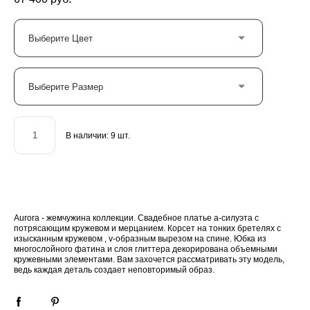
Выберите Цвет
Выберите Размер
В наличии:
9
шт.
ДОБАВИТЬ В КОРЗИНУ
Aurora - жемчужина коллекции. Свадебное платье а-силуэта с
потрясающим кружевом и мерцанием. Корсет на тонких бретелях с
изысканным кружевом , v-образным вырезом на спине. Юбка из
многослойного фатина и слоя глиттера декорирована объемными
кружевными элементами. Вам захочется рассматривать эту модель,
ведь каждая деталь создает неповторимый образ.