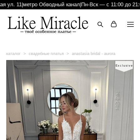
ул. 11
|
метро Обводный канал
|
Пн-Вск — с 11:00 до 21:00
каталог
>
свадебные платья
>
anastasia bridal - aurora
Exclusive