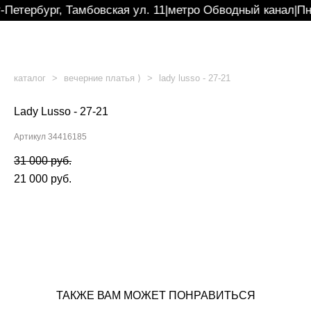
-Петербург, Тамбовская ул. 11
|
метро Обводный канал
|
Пн
каталог
>
вечерние платья ⟩
>
lady lusso - 27-21
Lady Lusso - 27-21
Артикул 34416185
31 000 pуб.
21 000 pуб.
ОФОРМИТЬ ПОД ЗАКАЗ
ТАКЖЕ ВАМ МОЖЕТ ПОНРАВИТЬСЯ