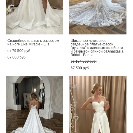
Свадебное платье с разрезом
Шикарное кружевное
на ноге Like Miracle - Elis
свадебное платье фасон
"русалка" с длинным шлейфом
от 79 500 pуб.
и открытой спиной отAnastasia
Bridal - Bonita
67 000 pуб.
от 184 500 pуб.
67 500 pуб.