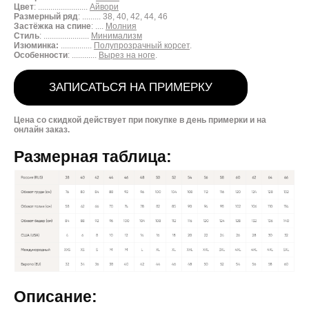
Цвет
: ........................
Айвори
Размерный ряд
: ......... 38, 40, 42, 44, 46
Застёжка на спине
: ....
Молния
Стиль
: ......................
Минимализм
Изюминка:
...............
Полупрозрачный корсет
.
Особенности
: ............
В
ырез на ноге
.
ЗАПИСАТЬСЯ НА ПРИМЕРКУ
Цена со скидкой действует при покупке в день примерки и на
онлайн заказ.
Размерная таблица:
Описание: