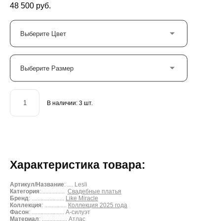
48 500 pуб.
Выберите Цвет
Выберите Размер
В наличии:
3
шт.
ДОБАВИТЬ В КОРЗИНУ
Характеристика товара:
Артикул/Название
: .... Lesli
Категория
:................
Свадебные платья
Бренд
: ......................
Like Miracle
Коллекция
: ...............
Коллекция 2025 года
Фасон
: ...................... А-силуэт
Материал
: .................
Атлас