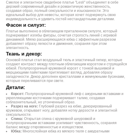
Смелое и элегантное свадебное платье "Lesli" объединяет в себе
дерзкий современный дизайн и романтичную женственность,
создавая образ, полный сексуальности и изысканности. Это
идеальный выбор для невесты, которая хочет подчеркнуть свою
индивидуальность и удивить гостей нестандартными деталями.
Фасон и силуэт:
Платье выполнено в облегающем приталенном силуэте, который
подчеркивает изгибы фигуры, сочетая строгость линий с игривой
динамикой. Мягко расширяющаяся юбка с эффектным разрезом
добавляет образу легкости и движения, сохраняя при этом
элегантность.
Ткань и декор:
Основой платья стал воздушный тюль и эластичный гипюр, которые
создают контраст между плотным облегающим корсетом и струящейся
юбкой. Полупрозрачный кружевной корсет с тонкой вышивкой и
мерцающими пайетками притягивает взгляд, добавляя образу
загадочности. Декор дополнен кристаллами и жемчужными бусинами,
которые переливаются при свете.
Детали:
Корсет:
Полупрозрачный кружевной лиф с ажурными вставками и
укрепляющими косточками подчеркивает талию, создавая
соблазнительный, но утонченный образ.
Разрез на ноге:
Глубокий разрез на юбке, декорированный
кружевом, открывает ногу, добавляя нотку дерзости и элегантной
сексуальности.
Спина:
Открытая спина с кружевной шнуровкой и
полупрозрачными вставками усиливает чувственность, сохраняя
баланс между откровенностью и изяществом.
Юбка:
Многослойная юбка из мягкого тюля с аккуратными