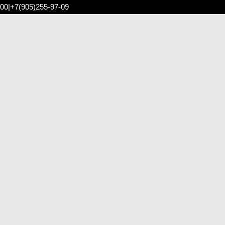
:00
|
+7(905)255-97-09
Сортировка:
рекомендуем
вадебная фата - art0007
18 500 pуб.
14 500 pуб.
В
 НАЛИЧИИ
НАЛИЧИИ
В НАЛИЧИИ
ебень art001
Корона art012
Подвязки art0001
3 000 pуб.
5 000 pуб.
2 000 pуб.
1 500 pуб.
3 500 pуб.
900 pуб.
В
В
В