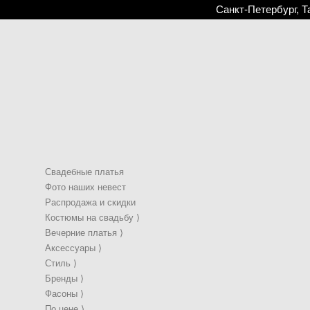
Санкт-Петербург, Т
Свадебные платья
Фото наших невест
Свадебная фата - art0013
Распродажа и скидки
19 500 pуб.
Костюмы на свадьбу ⟩
15 500 pуб.
Вечерние платья ⟩
Аксессуары ⟩
Стиль ⟩
Свадебная фата - art0001
Бренды ⟩
15 500 pуб.
Фасоны ⟩
12 500 pуб.
В
По цене ⟩