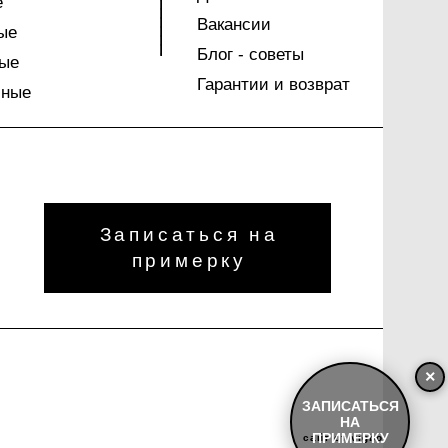
е
Вакансии
ые
Блог - советы
ые
Гарантии и возврат
чные
Записаться на
примерку
×
ЗАПИСАТЬСЯ
НА
ПРИМЕРКУ
сайт от vigbo