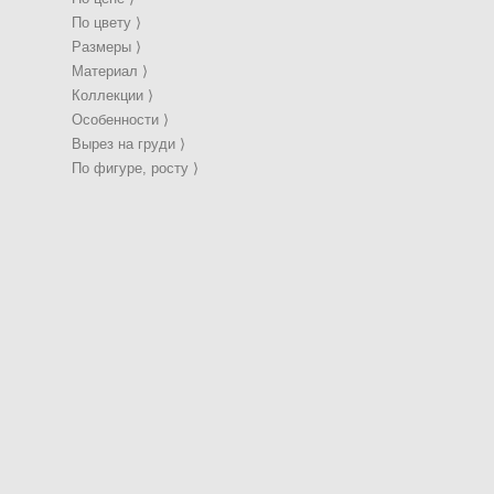
НАЛИЧИИ
В НАЛИЧ
По цвету ⟩
Размеры ⟩
Корона art013
Веточки art
Материал ⟩
5 000 pуб.
5 000 pуб
Коллекции ⟩
3 500 pуб.
3 500 pуб
Особенности ⟩
Вырез на груди ⟩
В НАЛИЧИИ
По фигуре, росту ⟩
Серьги art0005
Свадебная
2 500 pуб.
6 5
1 500 pуб.
4 5
В
В НАЛИЧИИ
НАЛИЧИ
Серьги art0004
Корона art
2 500 pуб.
5 000 pуб
1 500 pуб.
3 500 pуб