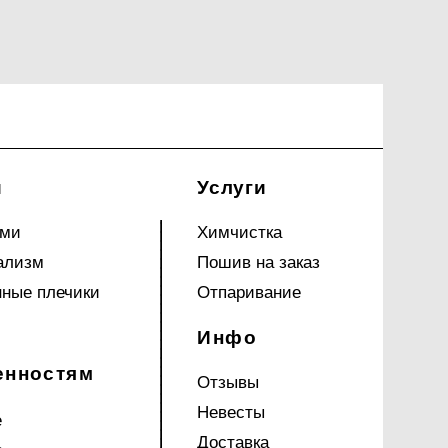
и
Услуги
ами
Химчистка
ализм
Пошив на заказ
ные плечики
Отпаривание
Инфо
енностям
Отзывы
Невесты
е
Доставка