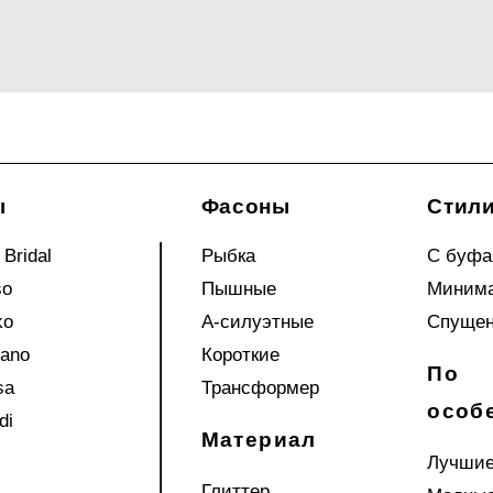
ы
Фасоны
Стил
 Bridal
Рыбка
С буф
so
Пышные
Миним
ko
А-силуэтные
Спущен
iano
Короткие
По
sa
Трансформер
особ
di
Материал
Лучши
Глиттер