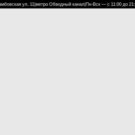
амбовская ул. 11
|
метро Обводный канал
|
Пн-Вск — с 11:00 до 21
Свадебная фата - art0002
Свадебная фата - art0003
С
19 500 pуб.
18 500 pуб.
14 500 pуб.
14 500 pуб.
В
Свадебная фата - art0005
Свадебная фата art0016
Гр
17 500 pуб.
8 700 pуб.
12 500 pуб.
5 700 pуб.