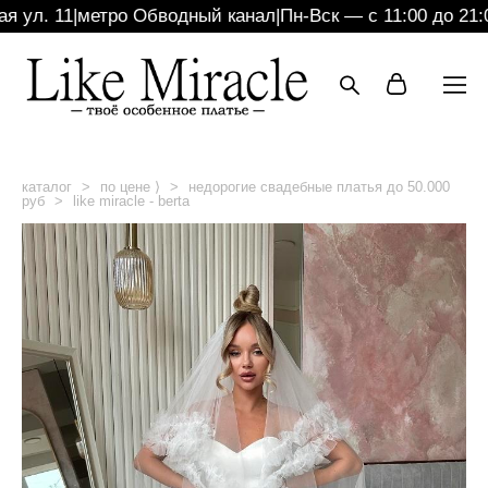
ул. 11
|
метро Обводный канал
|
Пн-Вск — с 11:00 до 21:00
каталог
>
по цене ⟩
>
недорогие свадебные платья до 50.000
руб
>
like miracle - berta