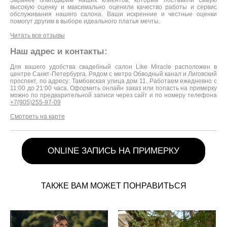
высокую оценку и максимально оценили качество работы и сервис
обслуживания нашего салона. Ваши искренние и честные оценки
помогут другим в выборе идеального платья мечты.
Читать все отзывы
Наш адрес и контакты:
Для вашего удобства свадебный салон Like Miracle расположен в
центре Санкт-Петербурга. Рядом с метро Обводный канал и Лиговский
проспект, по адресу: Тамбовская улица дом 11. Работаем ежедневно с
11:00 до 21:00 часа. Оформить онлайн заказ или попасть на примерку
можно по предварительной записи через сайт и по номеру телефона
+7(905)255-97-09
Смотреть на карте
ONLINE ЗАПИСЬ НА ПРИМЕРКУ
ТАКЖЕ ВАМ МОЖЕТ ПОНРАВИТЬСЯ