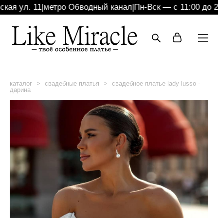
я ул. 11
|
метро Обводный канал
|
Пн-Вск — с 11:00 до 21:
каталог
>
свадебные платья
>
свадебное платье lady lusso -
дарина