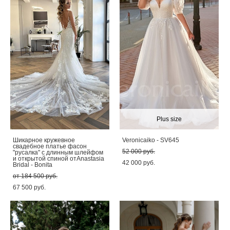
Plus size
Шикарное кружевное
Veronicaiko - SV645
свадебное платье фасон
52 000 pуб.
"русалка" с длинным шлейфом
и открытой спиной отAnastasia
42 000 pуб.
Bridal - Bonita
от 184 500 pуб.
67 500 pуб.