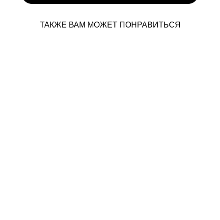
ТАКЖЕ ВАМ МОЖЕТ ПОНРАВИТЬСЯ
Anastasia Bridal - Teona
от 89 280 pуб.
57 320 pуб.
Anastasia Bridal - Eva
от 91 250 pуб.
55 200 pуб.
Anastasia Bridal - Domenica
от 149 500 pуб.
89 500 pуб.