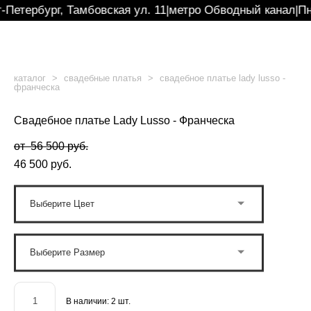
-Петербург, Тамбовская ул. 11
|
метро Обводный канал
|
Пн
каталог
>
свадебные платья
>
свадебное платье lady lusso -
франческа
Свадебное платье Lady Lusso - Франческа
от 56 500 pуб.
46 500 pуб.
Выберите Цвет
Выберите Размер
В наличии:
2
шт.