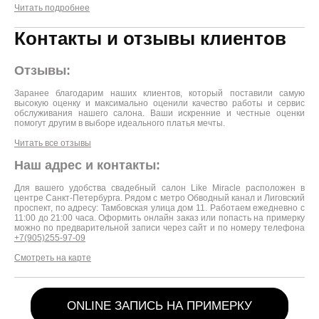
Читать подробнее
Контакты и отзывы клиентов
Отзывы:
Заранее благодарим наших клиентов, который поставили самую
высокую оценку и максимально оценили качество работы и сервис
обслуживания нашего салона. Ваши искренние и честные оценки
помогут другим в выборе идеального платья мечты.
Читать все отзывы
Наш адрес и контакты:
Для вашего удобства свадебный салон Like Miracle расположен в
центре Санкт-Петербурга. Рядом с метро Обводный канал и Лиговский
проспект, по адресу: Тамбовская улица дом 11. Работаем ежедневно с
11:00 до 21:00 часа. Оформить онлайн заказ или попасть на примерку
можно по предварительной записи через сайт и по номеру телефона
+7(905)255-97-09
Смотреть на карте
ONLINE ЗАПИСЬ НА ПРИМЕРКУ