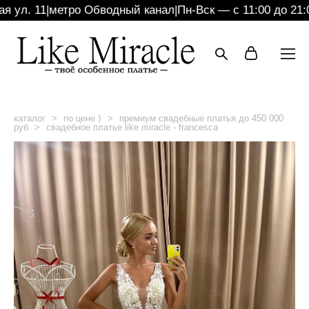
ул. 11
|
метро Обводный канал
|
Пн-Вск — с 11:00 до 21:00
каталог
>
по цене ⟩
>
премиум свадебные платья до 450.000
руб
>
свадебное платье like miracle - francesca