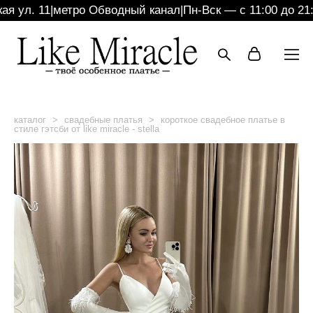
 ул. 11
|
метро Обводный канал
|
Пн-Вск — с 11:00 до 21:0
каталог
>
свадебные платья
>
короткое свадебное платье в
стиле гэтсби от like miracle - stella