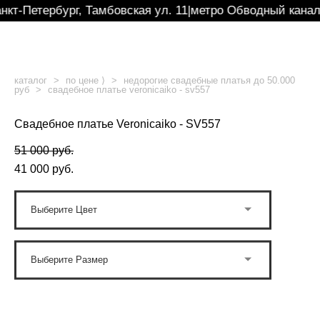
нкт-Петербург, Тамбовская ул. 11
|
метро Обводный канал
каталог
>
по цене ⟩
>
недорогие свадебные платья до 50.000
руб
>
свадебное платье veronicaiko - sv557
Свадебное платье Veronicaiko - SV557
51 000 pуб.
41 000 pуб.
Выберите Цвет
Выберите Размер
ОФОРМИТЬ ПОД ЗАКАЗ