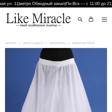
 ул. 11
|
метро Обводный канал
|
Пн-Вск — с 11:00 до 21:0
каталог
>
аксессуары ⟩
>
кринолины
>
кринолин k5u4