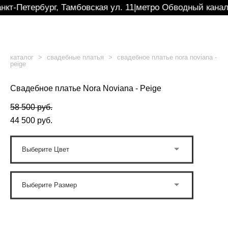
нкт-Петербург, Тамбовская ул. 11
|
метро Обводный канал
каталог
>
свадебные платья
>
свадебное платье nora noviana -
peige
Свадебное платье Nora Noviana - Peige
58 500 pуб.
44 500 pуб.
Выберите Цвет
Выберите Размер
ОФОРМИТЬ ПОД ЗАКАЗ