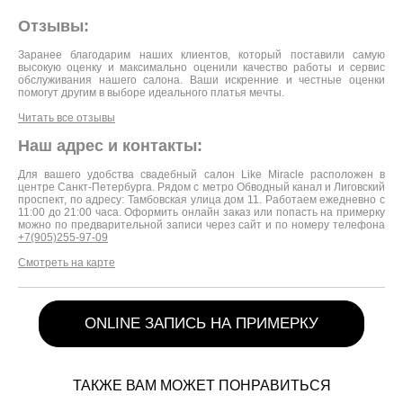
Отзывы:
Заранее благодарим наших клиентов, который поставили самую
высокую оценку и максимально оценили качество работы и сервис
обслуживания нашего салона. Ваши искренние и честные оценки
помогут другим в выборе идеального платья мечты.
Читать все отзывы
Наш адрес и контакты:
Для вашего удобства свадебный салон Like Miracle расположен в
центре Санкт-Петербурга. Рядом с метро Обводный канал и Лиговский
проспект, по адресу: Тамбовская улица дом 11. Работаем ежедневно с
11:00 до 21:00 часа. Оформить онлайн заказ или попасть на примерку
можно по предварительной записи через сайт и по номеру телефона
+7(905)255-97-09
Смотреть на карте
ONLINE ЗАПИСЬ НА ПРИМЕРКУ
ТАКЖЕ ВАМ МОЖЕТ ПОНРАВИТЬСЯ