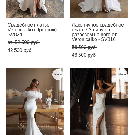
Свадебное платье
Лаконичное свадебное
Veronicaiko (Престиж) -
платье А-силуэт с
SV824
разрезом на ноге от
Veronicaiko - SV816
от 52 500 pуб.
56 500 pуб.
42 500 pуб.
46 500 pуб.
New
New