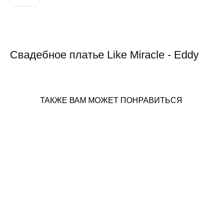
ДОБАВИТЬ В КОРЗИНУ
Свадебное платье Like Miracle - Eddy
ТАКЖЕ ВАМ МОЖЕТ ПОНРАВИТЬСЯ
Anastasia Bridal - Eva
от 91 250 pуб.
55 200 pуб.
Anastasia Bridal - Amadea
от 98 840 pуб.
65 300 pуб.