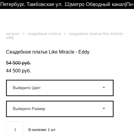
Петербург, Тамбовская ул. 11
|
метро Обводный канал
|
Пн-
каталог
>
свадебные платья
>
свадебное платье like miracle -
eddy
Свадебное платье Like Miracle - Eddy
54 500 pуб.
44 500 pуб.
Выберите Цвет
Выберите Размер
В наличии:
1
шт.